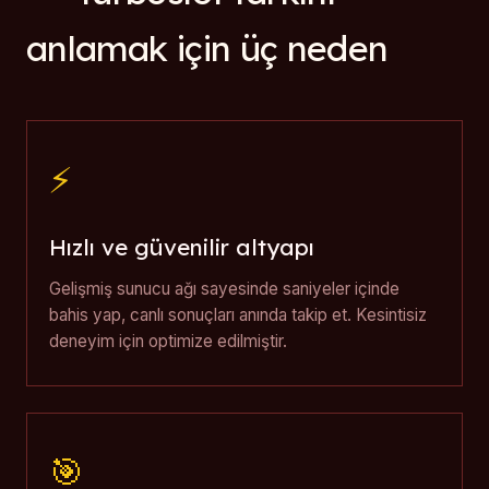
anlamak için üç neden
⚡
Hızlı ve güvenilir altyapı
Gelişmiş sunucu ağı sayesinde saniyeler içinde
bahis yap, canlı sonuçları anında takip et. Kesintisiz
deneyim için optimize edilmiştir.
🎯