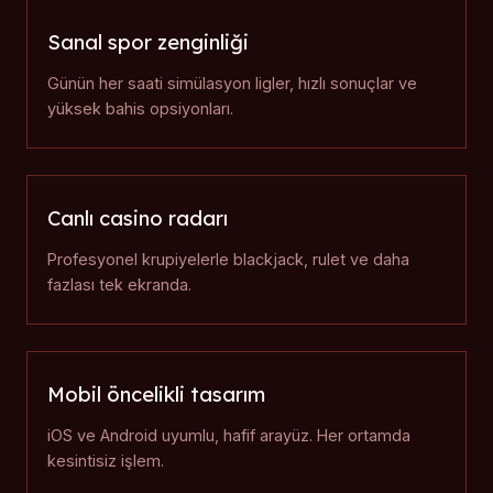
Sanal spor zenginliği
Günün her saati simülasyon ligler, hızlı sonuçlar ve
yüksek bahis opsiyonları.
Canlı casino radarı
Profesyonel krupiyelerle blackjack, rulet ve daha
fazlası tek ekranda.
Mobil öncelikli tasarım
iOS ve Android uyumlu, hafif arayüz. Her ortamda
kesintisiz işlem.