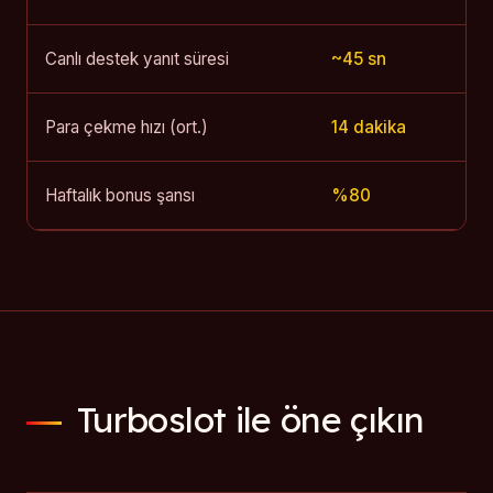
Canlı destek yanıt süresi
~45 sn
~
Para çekme hızı (ort.)
14 dakika
1
Haftalık bonus şansı
%80
%
Turboslot ile öne çıkın