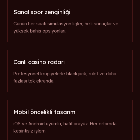
Sanal spor zenginliği
Günün her saati simülasyon ligler, hızlı sonuçlar ve
yüksek bahis opsiyonları.
Canlı casino radarı
Profesyonel krupiyelerle blackjack, rulet ve daha
fazlası tek ekranda.
Mobil öncelikli tasarım
iOS ve Android uyumlu, hafif arayüz. Her ortamda
kesintisiz işlem.