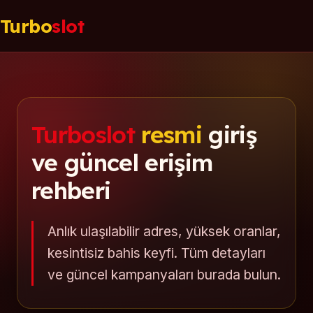
Turbo
slot
Turboslot
resmi
giriş
ve güncel erişim
rehberi
Anlık ulaşılabilir adres, yüksek oranlar,
kesintisiz bahis keyfi. Tüm detayları
ve güncel kampanyaları burada bulun.