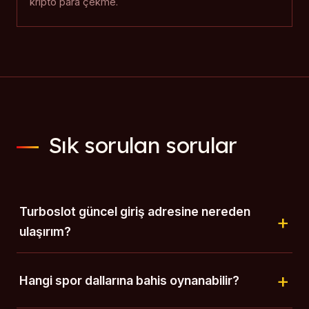
kripto para çekme.
Sık sorulan sorular
Turboslot güncel giriş adresine nereden
ulaşırım?
Hangi spor dallarına bahis oynanabilir?