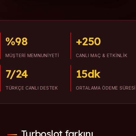
%98
+250
MÜŞTERI MEMNUNIYETI
CANLI MAÇ & ETKINLIK
7/24
15dk
TÜRKÇE CANLI DESTEK
ORTALAMA ÖDEME SÜRESI
Turboslot farkını