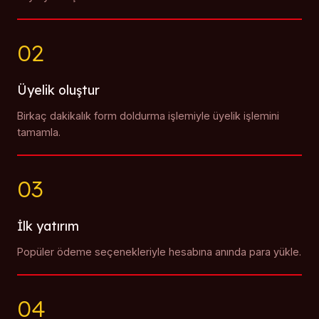
02
Üyelik oluştur
Birkaç dakikalık form doldurma işlemiyle üyelik işlemini
tamamla.
03
İlk yatırım
Popüler ödeme seçenekleriyle hesabına anında para yükle.
04