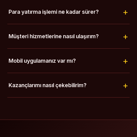
Para yatırma işlemi ne kadar sürer?
Müşteri hizmetlerine nasıl ulaşırım?
Mobil uygulamanız var mı?
Kazançlarımı nasıl çekebilirim?