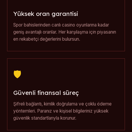
Yüksek oran garantisi
Spor bahislerinden canlı casino oyunlarına kadar
geniş avantajlı oranlar. Her karşılaşma için piyasanın
en rekabetçi değerlerini bulursun.
🛡️
Güvenli finansal süreç
Şifreli bağlantı, kimlik doğrulama ve çoklu ödeme
yöntemleri. Paranız ve kişisel bilgileriniz yüksek
güvenlik standartlarıyla korunur.