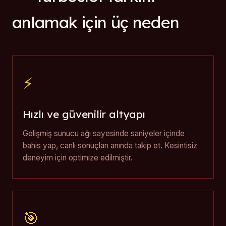
anlamak için üç neden
⚡
Hızlı ve güvenilir altyapı
Gelişmiş sunucu ağı sayesinde saniyeler içinde
bahis yap, canlı sonuçları anında takip et. Kesintisiz
deneyim için optimize edilmiştir.
🎯