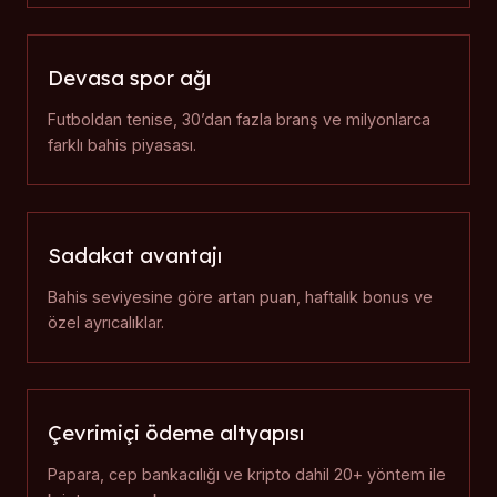
Devasa spor ağı
Futboldan tenise, 30’dan fazla branş ve milyonlarca
farklı bahis piyasası.
Sadakat avantajı
Bahis seviyesine göre artan puan, haftalık bonus ve
özel ayrıcalıklar.
Çevrimiçi ödeme altyapısı
Papara, cep bankacılığı ve kripto dahil 20+ yöntem ile