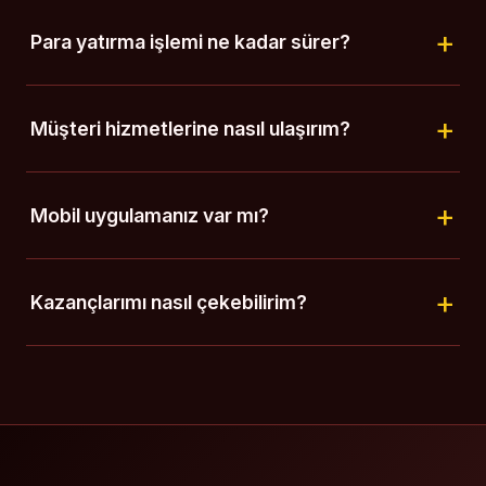
Para yatırma işlemi ne kadar sürer?
Müşteri hizmetlerine nasıl ulaşırım?
Mobil uygulamanız var mı?
Kazançlarımı nasıl çekebilirim?