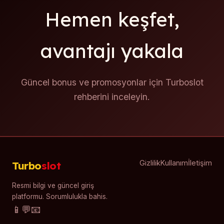
Hemen keşfet,
avantajı yakala
Güncel bonus ve promosyonlar için Turboslot
rehberini inceleyin.
Gizlilik
Kullanım
İletişim
Turbo
slot
Resmi bilgi ve güncel giriş
platformu. Sorumlulukla bahis.
📱
💬
📧