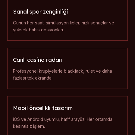
Sanal spor zenginliği
Günün her saati simülasyon ligler, hızlı sonuçlar ve
yüksek bahis opsiyonları.
Canlı casino radarı
Profesyonel krupiyelerle blackjack, rulet ve daha
fazlası tek ekranda.
Mobil öncelikli tasarım
iOS ve Android uyumlu, hafif arayüz. Her ortamda
kesintisiz işlem.