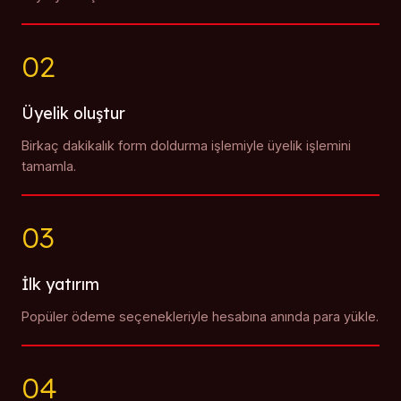
02
Üyelik oluştur
Birkaç dakikalık form doldurma işlemiyle üyelik işlemini
tamamla.
03
İlk yatırım
Popüler ödeme seçenekleriyle hesabına anında para yükle.
04