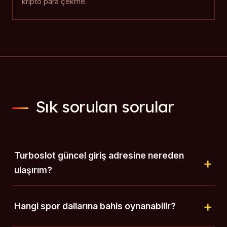
kripto para çekme.
Sık sorulan sorular
Turboslot güncel giriş adresine nereden
ulaşırım?
Hangi spor dallarına bahis oynanabilir?