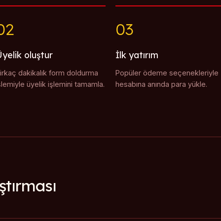
02
03
yelik oluştur
İlk yatırım
irkaç dakikalık form doldurma
Popüler ödeme seçenekleriyle
şlemiyle üyelik işlemini tamamla.
hesabına anında para yükle.
ştırması