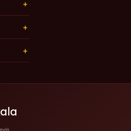
kala
eyin.