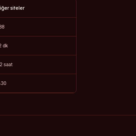
iğer siteler
.88
2 dk
-2 saat
30