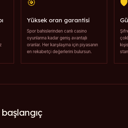
🎯
🛡️
pı
Yüksek oran garantisi
Gü
Spor bahislerinden canlı casino
Şifr
oyunlarına kadar geniş avantajlı
çok
z
oranlar. Her karşılaşma için piyasanın
kişi
en rekabetçi değerlerini bulursun.
stan
ı başlangıç