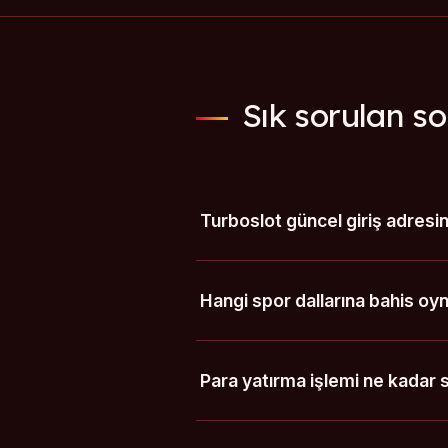
Sık sorulan so
Turboslot güncel giriş adresi
Hangi spor dallarına bahis oyn
Para yatırma işlemi ne kadar 