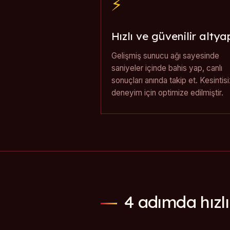
⚡
Hızlı ve güvenilir altya
Gelişmiş sunucu ağı sayesinde
saniyeler içinde bahis yap, canlı
sonuçları anında takip et. Kesintisi
deneyim için optimize edilmiştir.
4 adımda hızl