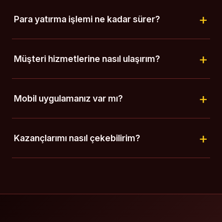
Para yatırma işlemi ne kadar sürer?
Müşteri hizmetlerine nasıl ulaşırım?
Mobil uygulamanız var mı?
Kazançlarımı nasıl çekebilirim?