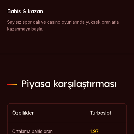
Bahis & kazan
Sayısız spor dalı ve casino oyunlarında yüksek oranlarla
kazanmaya başla.
Piyasa karşılaştırması
Özellikler
Turboslot
D
Ortalama bahis oranı
1.97
1