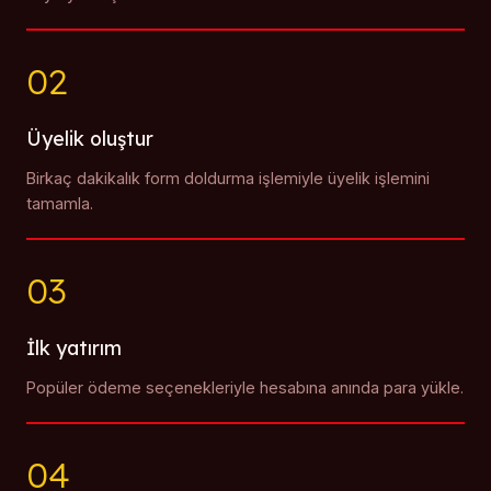
02
Üyelik oluştur
Birkaç dakikalık form doldurma işlemiyle üyelik işlemini
tamamla.
03
İlk yatırım
Popüler ödeme seçenekleriyle hesabına anında para yükle.
04