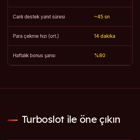
Canlı destek yanıt süresi
~45 sn
~
Para çekme hızı (ort.)
14 dakika
1
Haftalık bonus şansı
%80
%
Turboslot ile öne çıkın