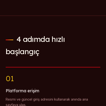
4 adımda hızlı
başlangıç
01
Platforma erişim
Resmi ve güncel giriş adresini kullanarak anında ana
sayfaya ulaş.