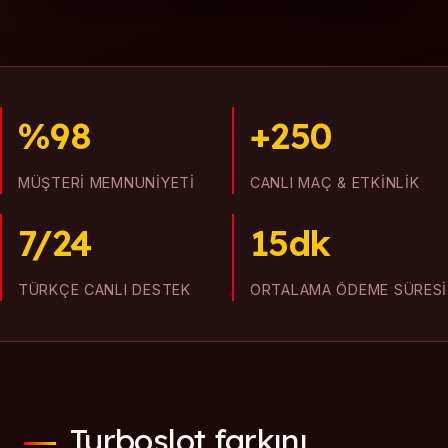
%98
+250
MÜŞTERI MEMNUNIYETI
CANLI MAÇ & ETKINLIK
7/24
15dk
TÜRKÇE CANLI DESTEK
ORTALAMA ÖDEME SÜRESI
Turboslot farkını